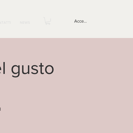
Accedi
NTATTI
NEWS
l gusto
I