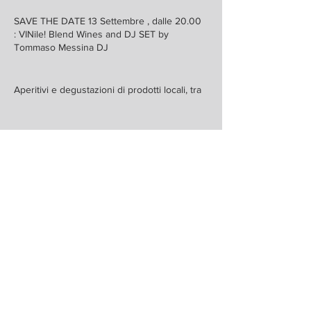
SAVE THE DATE 13 Settembre , dalle 20.00
: VINile! Blend Wines and DJ SET by
Tommaso Messina DJ
Aperitivi e degustazioni di prodotti locali, tra
cui l’immancabile porchetta trevigiana al
taglio!
INGRESSO GRATUITO.
Condividi questo evento
GALA’VIGNA… esperienze oltre l’etichetta!
RAGIONE SOCIALE