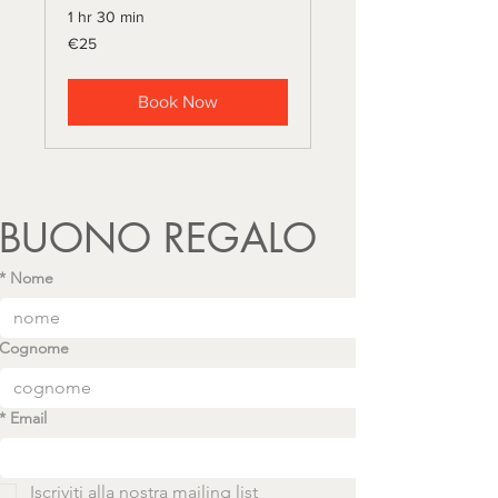
1 hr 30 min
25
€25
euros
Book Now
BUONO REGALO
*
Nome
Cognome
*
Email
Iscriviti alla nostra mailing list