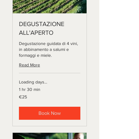
DEGUSTAZIONE
ALL'APERTO
Degustazione guidata di 4 vini,
in abbinamento a salumi e
formaggi e miele.
Read More
Loading days...
1 hr 30 min
25
€25
euros
Book Now