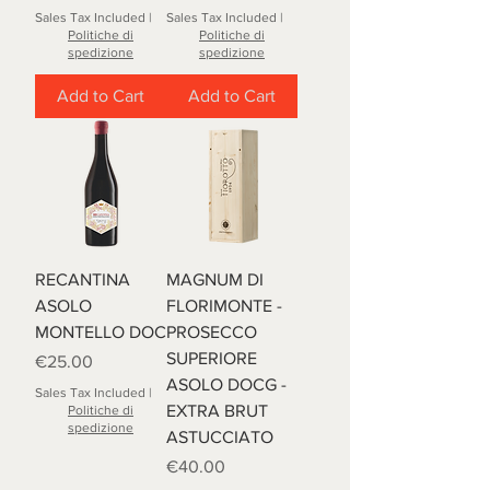
Sales Tax Included
|
Sales Tax Included
|
Politiche di
Politiche di
spedizione
spedizione
Add to Cart
Add to Cart
RECANTINA
MAGNUM DI
ASOLO
FLORIMONTE -
MONTELLO DOC
PROSECCO
SUPERIORE
Price
€25.00
ASOLO DOCG -
Sales Tax Included
|
EXTRA BRUT
Politiche di
spedizione
ASTUCCIATO
Price
€40.00