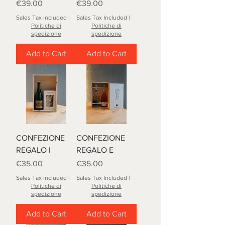
Price
Price
€39.00
€39.00
Sales Tax Included
|
Sales Tax Included
|
Politiche di
Politiche di
spedizione
spedizione
Add to Cart
Add to Cart
CONFEZIONE
CONFEZIONE
REGALO I
REGALO E
Price
Price
€35.00
€35.00
Sales Tax Included
|
Sales Tax Included
|
Politiche di
Politiche di
spedizione
spedizione
Add to Cart
Add to Cart