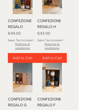
CONFEZIONE
CONFEZIONE
REGALO
REGALO H
Price
Price
€49.00
€43.00
Sales Tax Included
|
Sales Tax Included
|
Politiche di
Politiche di
spedizione
spedizione
Add to Cart
Add to Cart
CONFEZIONE
CONFEZIONE
REGALO G
REGALO F