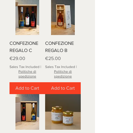
CONFEZIONE
CONFEZIONE
REGALO C
REGALO B
Price
Price
€29.00
€25.00
Sales Tax Included
|
Sales Tax Included
|
Politiche di
Politiche di
spedizione
spedizione
Add to Cart
Add to Cart