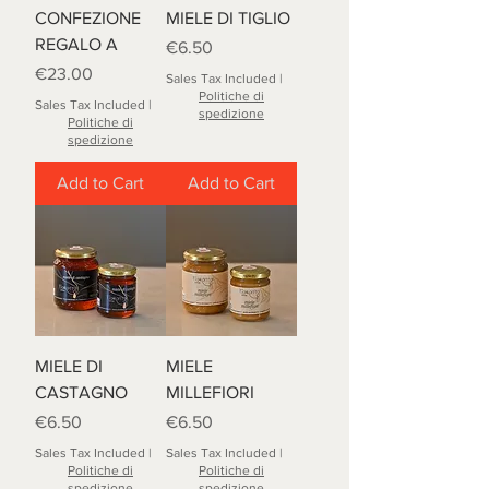
CONFEZIONE
MIELE DI TIGLIO
REGALO A
Price
€6.50
Price
€23.00
Sales Tax Included
|
Politiche di
Sales Tax Included
|
spedizione
Politiche di
spedizione
Add to Cart
Add to Cart
MIELE DI
MIELE
CASTAGNO
MILLEFIORI
Price
Price
€6.50
€6.50
Sales Tax Included
|
Sales Tax Included
|
Politiche di
Politiche di
spedizione
spedizione