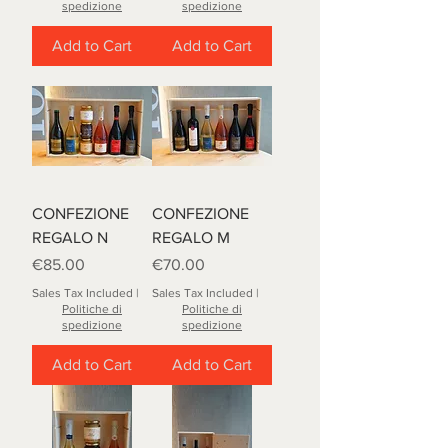
spedizione
spedizione
Add to Cart
Add to Cart
CONFEZIONE
CONFEZIONE
REGALO N
REGALO M
Price
Price
€85.00
€70.00
Sales Tax Included
|
Sales Tax Included
|
Politiche di
Politiche di
spedizione
spedizione
Add to Cart
Add to Cart