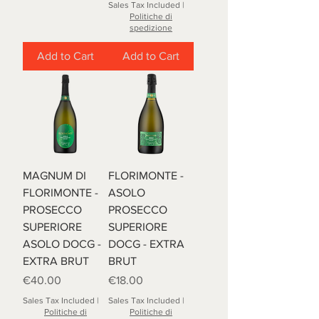
Sales Tax Included
|
Politiche di
spedizione
Add to Cart
Add to Cart
MAGNUM DI
FLORIMONTE -
FLORIMONTE -
ASOLO
PROSECCO
PROSECCO
SUPERIORE
SUPERIORE
ASOLO DOCG -
DOCG - EXTRA
EXTRA BRUT
BRUT
Price
Price
€40.00
€18.00
Sales Tax Included
|
Sales Tax Included
|
Politiche di
Politiche di